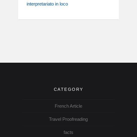
interpretariato in loco
CATEGORY
French Article
Travel Proofreading
facts